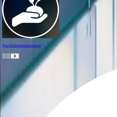
Nachhaltigkeitskonzept